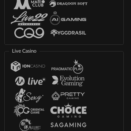
Live Casino