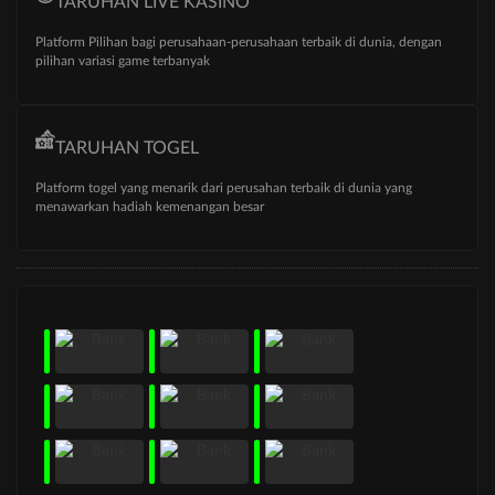
TARUHAN LIVE KASINO
Platform Pilihan bagi perusahaan-perusahaan terbaik di dunia, dengan
pilihan variasi game terbanyak
TARUHAN TOGEL
Platform togel yang menarik dari perusahan terbaik di dunia yang
menawarkan hadiah kemenangan besar