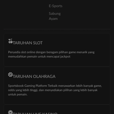
E-Sports
Sabung
Ayam
TARUHAN SLOT
Penyedia slot online dengan beragam pilihan game menarik yang
memudahkan pemain untuk mencapai jackpot
TARUHAN OLAHRAGA
Sportsbook Gaming Platform Terbaik menawarkan lebih banyak game,
odds yang lebih tinggi, dan menyediakan pilihan yang lebih banyak
untuk pemain.