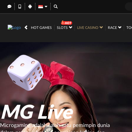
HOT GAMES
SLOTS
LIVE CASINO
RACE
TO
MG Live
Microgaming adalah salah satu pemimpin dunia