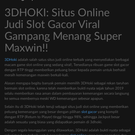
3DHOKI: Situs Online
Judi Slot Gacor Viral
Gampang Menang Super
Maxwin!!
3DHoki
adalah salah satus situs judi online terbaik yang menyediakan berbagai
macam game slot online yang sedang viral!, Tersedianya ribuan game slot gacor
dengan RTP tinggi memberikan peluang besar kepada pemain untuk berhasil
meraih kemenangan maxwin berkali-kali.
Alasan mengapa begitu banyak pemain memilih 3DHoki sebagai rekan taruhan
bermain slot online, karena telah memberikan bukti nyata sejak tahun 2019
selalu memberikan rasa aman dalam pembayaran kemenangan secara langsung
ke semua membernya meski WD kemenangan sebesar apapun.
Selain itu di 3DHoki telah teruji sebagai situs judi slot online yang memberikan
peluang kemenangan yang besar dengan pilihan
slot gacor
yang komplit
dengan RTP (Return to Player) tinggi hingga 98%, sehingga Jackpot besar
adalah sesuatu yang biasa yang didapatkan pemain di 3dhoki.
Dengan segala keunggulan yang ditawarkan, 3DHoki adalah bukti nyata sebagai