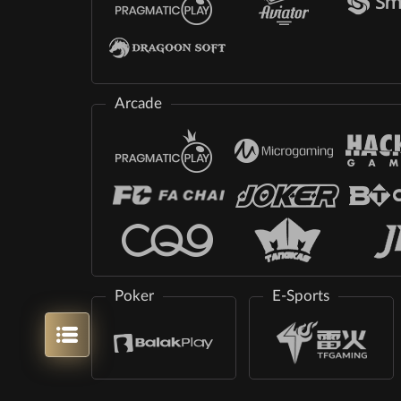
Arcade
Poker
E-Sports