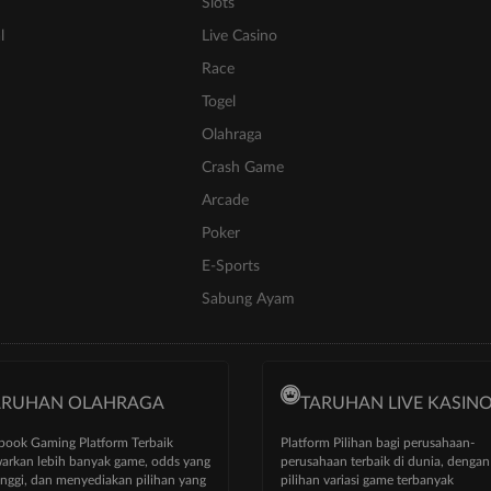
Slots
l
Live Casino
Race
Togel
Olahraga
Crash Game
Arcade
Poker
E-Sports
Sabung Ayam
ARUHAN OLAHRAGA
TARUHAN LIVE KASIN
book Gaming Platform Terbaik
Platform Pilihan bagi perusahaan-
rkan lebih banyak game, odds yang
perusahaan terbaik di dunia, dengan
tinggi, dan menyediakan pilihan yang
pilihan variasi game terbanyak