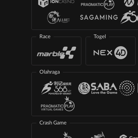
Race
Togel
Olahraga
Crash Game