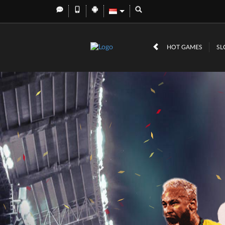
HOT GAMES
SL