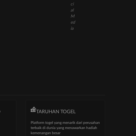
O
TARUHAN TOGEL
Platform togel yang menarik dari perusahan
terbaik di dunia yang menawarkan hadiah
kemenangan besar